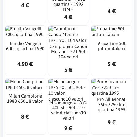
quartina - 1992
4 €
NMH
4 €
4 €
Emidio Vangelli
9 quartine 50L
Campionati Canoa
600L quartina 1990
pittori italiani
Merano 1971 90L
104 valori
4.90 €
5 €
5 €
Milan Campione
Pro Alluvionati
1988 650L 8 valori
Michelangelo 1975
750+2250 lire
40L 50L 90L - 10
quartina 1995
valori ciascuno10
8 €
valori
9 €
9 €